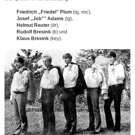
Friedrich „Friedel“ Plum
(rg, voc),
Josef „Job"“ Adams
(lg),
Helmut Reuter
(dr),
Rudolf Bresink
(b) und
Klaus Bresink
(key).