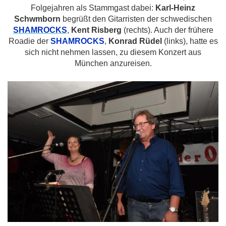
Folgejahren als Stammgast dabei:
Karl-Heinz
Schwmborn
begrüßt den Gitarristen der schwedischen
SHAMROCKS
,
Kent Risberg
(rechts). Auch der frühere
Roadie der
SHAMROCKS
,
Konrad Rüdel
(links), hatte es
sich nicht nehmen lassen, zu diesem Konzert aus
München anzureisen.