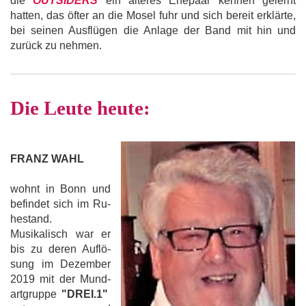
die
OUTSIDERS
ein älteres Ehepaar kennen gelernt
hatten, das öfter an die Mosel fuhr und sich bereit erklärte,
bei seinen Ausflügen die Anlage der Band mit hin und
zurück zu nehmen.
Die Leute heute:
FRANZ WAHL
wohnt in Bonn und
befindet sich im Ru-
hestand.
Musikalisch war er
bis zu deren Auflö-
sung im Dezember
2019 mit der Mund-
artgruppe
"DREI.1"