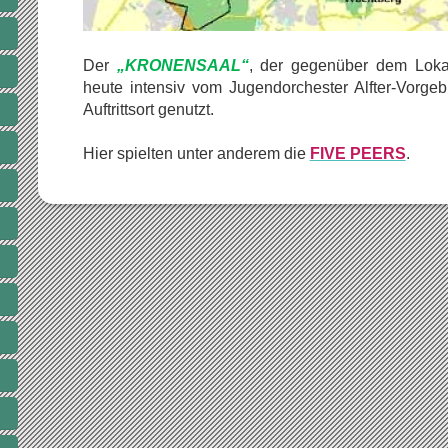
Der
„KRONENSAAL“
, der gegenüber dem Lok
heute intensiv vom Jugendorchester Alfter-Vorge
Auftrittsort genutzt.
Hier spielten unter anderem die
FIVE PEERS
.