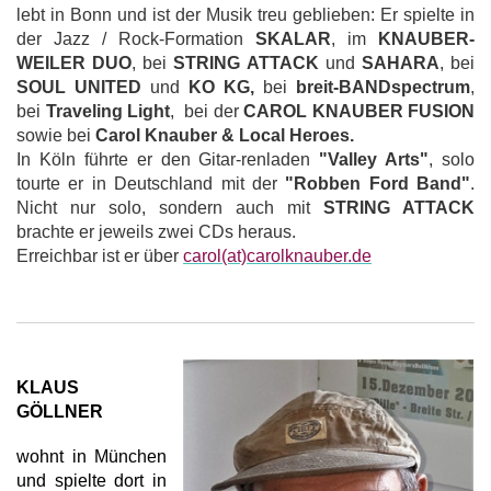
lebt in Bonn und ist der Musik treu geblieben: Er spielte in
der Jazz / Rock-Formation
SKALAR
, im
KNAUBER-
WEILER DUO
, bei
STRING ATTACK
und
SAHARA
, bei
SOUL UNITED
und
KO KG,
bei
b
reit-BANDspectrum
,
bei
Traveling Light
, bei der
CAROL KNAUBER FUSION
sowie bei
Carol Knauber & Local Heroes.
In Köln führte er den Gitar-renladen
"Valley Arts"
, solo
tourte er in Deutschland mit der
"Robben Ford Band"
.
Nicht nur solo, sondern auch mit
STRING ATTACK
brachte er jeweils zwei CDs heraus.
Erreichbar ist er über
carol(at)carolknauber.de
KLAUS
GÖLLNER
wohnt in München
und spielte dort in