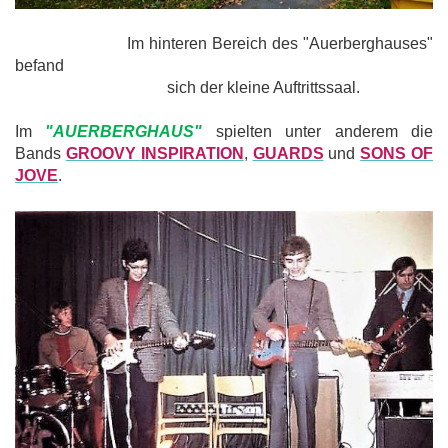
Im hinteren Bereich des "Auerberghauses"
befand
sich der kleine Auftrittssaal.
Im
"AUERBERGHAUS"
spielten unter anderem die
Bands
GROOVY
INSPIRATION
,
GUARDS
und
SONS OF
JOVE
.