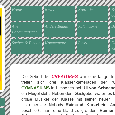
Home
News
Konzerte
Bo
6
Alle
Andere Bands
Auftrittsorte
Be
Bandmitglieder
Suchen & Finden
Kommentare
Links
De
Ko
Die Geburt der
CREATURES
war eine lange: I
treffen sich drei Klassenkameraden der 
GYMNASIUMS
in Limperich bei
Uli von Schoen
ein Flügel steht: Neben dem Gastgeber waren es
große Musiker der Klasse mit seiner neuen H
instrumentale Nobody
Raimund Kurscheid
. A
beschließt man, eine Band zu gründen.
Raimun