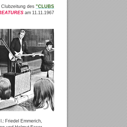
Clubzeitung des
"CLUBS
REATURES
am 11.11.1967
l.: Friedel Emmerich,