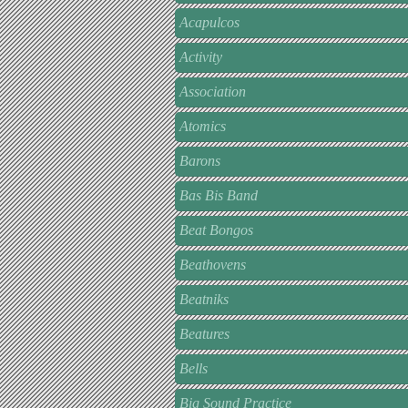
Acapulcos
Activity
Association
Atomics
Barons
Bas Bis Band
Beat Bongos
Beathovens
Beatniks
Beatures
Bells
Big Sound Practice