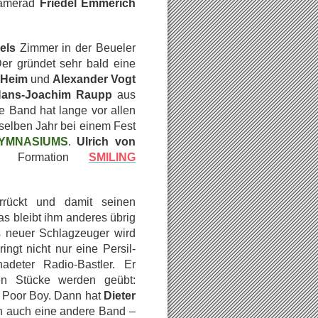
kamerad
Friedel Emmerich
els
Zimmer in der Beueler
Der gründet sehr bald eine
Heim
und
Alexander Vogt
ans-Joachim Raupp
aus
se Band hat lange vor allen
 selben Jahr bei einem Fest
YMNASIUMS
.
Ulrich von
Formation
SMILING
rrückt und damit seinen
s bleibt ihm anderes übrig
ls neuer Schlagzeuger wird
ngt nicht nur eine Persil-
adeter Radio-Bastler. Er
sten Stücke werden geübt:
, Poor Boy. Dann hat
Dieter
nn auch eine andere Band –