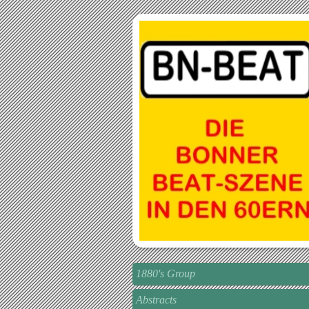
1880's Group
Abstracts