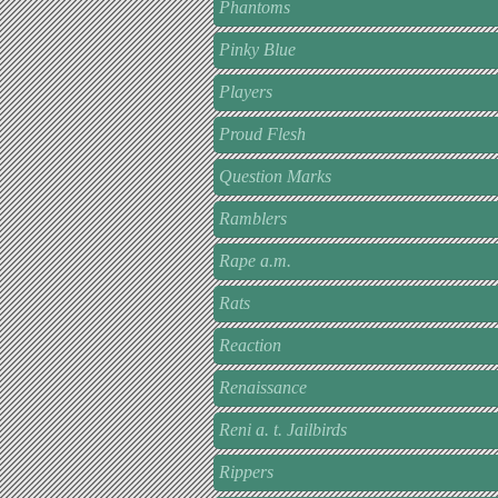
Phantoms
Pinky Blue
Players
Proud Flesh
Question Marks
Ramblers
Rape a.m.
Rats
Reaction
Renaissance
Reni a. t. Jailbirds
Rippers