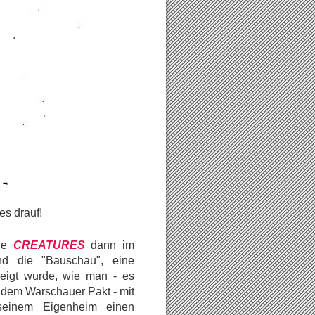
s drauf!
ie
CREATURES
dann im
nd die "Bauschau", eine
zeigt wurde, wie man - es
 dem Warschauer Pakt - mit
 seinem Eigenheim einen