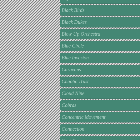
Black Birds
Black Dukes
Blow Up Orchestra
Blue Circle
Blue Invasion
Caravans
Chaotic Trust
Cloud Nine
Cobras
Concentric Movement
Connection