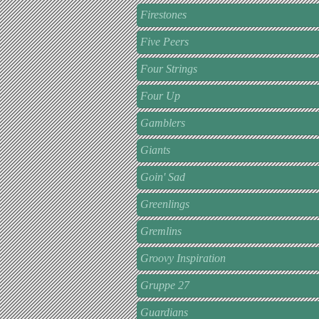
Firestones
Five Peers
Four Strings
Four Up
Gamblers
Giants
Goin' Sad
Greenlings
Gremlins
Groovy Inspiration
Gruppe 27
Guardians