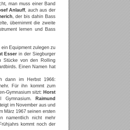
icht, man muss einer Band
sef Anlauff
, auch aus der
erich
, der bis dahin Bass
elte, übernimmt die zweite
nstrument lernen und Bass
h ein Equipment zulegen zu
t Esser
in der Siegburger
em Stücke von den Rolling
ardbirds. Einen Namen hat
ch dann im Herbst 1966:
mehr. Für ihn kommt zum
ven-Gymnasium sitzt:
Horst
uhl Gymnasium.
Raimund
teigt im November aus und
 im März 1967 seinen ersten
nen namentlich nicht mehr
Frühjahrs kommt noch der