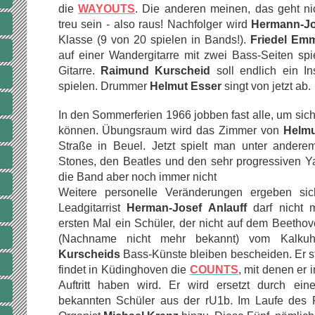
die
WAYOUTS
. Die anderen meinen, das geht n
treu sein - also raus! Nachfolger wird
Hermann-Jo
Klasse (9 von 20 spielen in Bands!).
Friedel
Emm
auf einer Wandergitarre mit zwei Bass-Seiten spi
Gitarre.
Raimund Kurscheid
soll endlich ein I
spielen. Drummer
Helmut Esser
singt von jetzt ab.
In den Sommerferien 1966 jobben fast alle, um sic
können. Übungsraum wird das Zimmer von
Helmu
Straße in Beuel. Jetzt spielt man unter ander
Stones, den Beatles und den sehr progressiven Y
die Band aber noch immer nicht
Weitere personelle Veränderungen ergeben si
Leadgitarrist
Herman-Josef
Anlauff
darf nicht 
ersten Mal ein Schüler, der nicht auf dem Beetho
(Nachname nicht mehr bekannt) vom Kalk
Kurscheids
Bass-Künste bleiben bescheiden. Er s
findet in Küdinghoven die
COUNTS
, mit denen er
Auftritt haben wird. Er wird ersetzt durch ei
bekannten Schüler aus der rU1b. Im Laufe des 