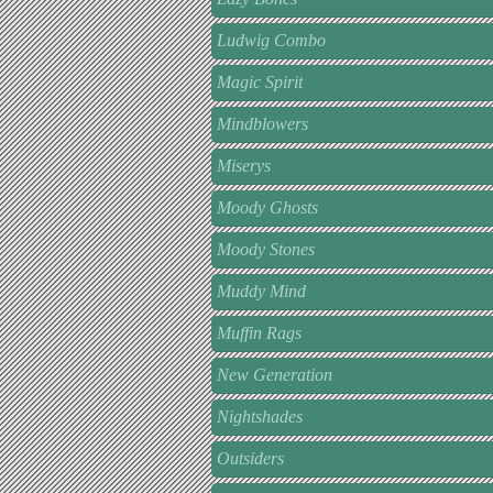
Ludwig Combo
Magic Spirit
Mindblowers
Miserys
Moody Ghosts
Moody Stones
Muddy Mind
Muffin Rags
New Generation
Nightshades
Outsiders