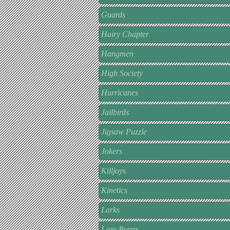
Guards
Hairy Chapter
Hangmen
High Society
Hurricanes
Jailbirds
Jigsaw Puzzle
Jokers
Killjoys
Kinetics
Larks
Lazy Bones