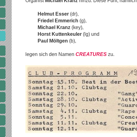
Organist
Michael Kranz
hinzu. Diese Fünf, nämlich
Helmut Esser
(dr),
Friedel Emmerich
(g),
Michael Kranz
(key),
Horst
Kuttenkeuler
(lg) und
Paul Möltgen
(b),
legen sich den Namen
CREATURES
zu.