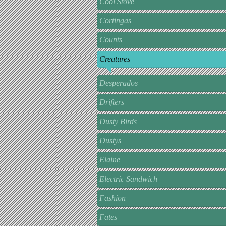
Cool Stove
Cortingas
Counts
Creatures
Desperados
Drifters
Dusty Birds
Dustys
Elaine
Electric Sandwich
Fashion
Fates