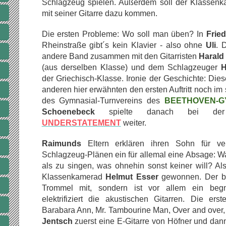
Schlagzeug spielen. Außerdem soll der Klassen
mit seiner Gitarre dazu kommen.
Die ersten Probleme: Wo soll man üben? In
Fried
Rheinstraße gibt´s kein Klavier - also ohne
Uli
. 
andere Band zusammen mit den Gitarristen
Harald
(aus derselben Klasse) und dem Schlagzeuger
H
der Griechisch-Klasse. Ironie der Geschichte: Die
anderen hier erwähnten den ersten Auftritt noch im
des Gymnasial-Turnvereins des
BEETHOVEN-G
Schoenebeck
spielte danach bei der 
UNDERSTATEMENT
weiter.
Raimunds
Eltern erklären ihren Sohn für ve
Schlagzeug-Plänen ein für allemal eine Absage: Wa
als zu singen, was ohnehin sonst keiner will? A
Klassenkamerad
Helmut Esser
gewonnen. Der bri
Trommel mit, sondern ist vor allem ein begn
elektrifiziert die akustischen Gitarren. Die er
Barabara Ann, Mr. Tambourine Man, Over and over
Jentsch
zuerst eine E-Gitarre von Höfner und da