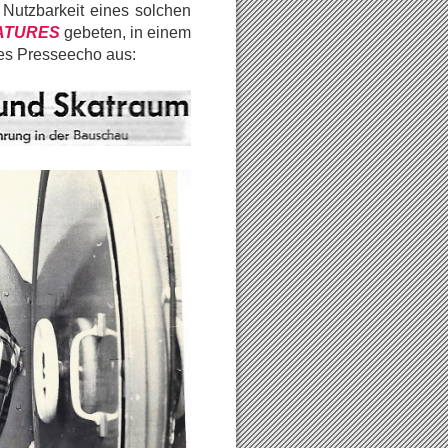
 Nutzbarkeit eines solchen
ATURES
gebeten, in einem
eges Presseecho aus: