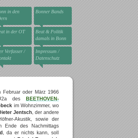
nn in den
Bonner Bands
0ern
at in der OT
Beat & Politik
damals in Bonn
r Verfasser /
Impressum /
ntakt
Datenschutz
m Februar oder März 1966
rU2a des
BEETHOVEN-
ebeck
im Wohnzimmer, wo
Dieter Jentsch
, der andere
öfner-Akustik, sowie der
m Ende des Nachmittags
d
, da er nichts kann, soll