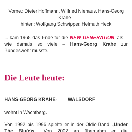
Vorne.: Dieter Hoffmann, Wilfried Niehaus, Hans-Georg
Krahe -
hinten: Wolfgang Schwipper, Helmuth Heck
...
kam 1968 das Ende für die
NEW GENERATION
, als –
wie damals so viele –
Hans-Georg Krahe
zur
Bundeswehr musste.
Die Leute heute:
HANS-GEORG KRAHE- WALSDORF
wohnt in Wachtberg.
Von 1992 bis 1996 spielte er in der Oldie-Band
„Under
The Blu(e)s“
. Von 2002 an übernahm er die