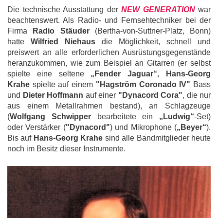
Die technische Ausstattung der
NEW GENERATION
war
beachtenswert. Als Radio- und Fernsehtechniker bei der
Firma
Radio Stäuder
(Bertha-von-Suttner-Platz, Bonn)
hatte
Wilfried Niehaus
die Möglichkeit, schnell und
preiswert an alle erforderlichen Ausrüstungsgegenstände
heranzukommen, wie zum Beispiel an Gitarren (er selbst
spielte eine seltene
„Fender Jaguar“
,
Hans-Georg
Krahe
spielte auf einem
"Hagström Coronado IV"
Bass
und
Dieter Hoffmann
auf einer
"Dynacord Cora"
, die nur
aus einem Metallrahmen bestand), an Schlagzeuge
(
Wolfgang Schwipper
bearbeitete ein
„Ludwig“
-Set)
oder Verstärker (
"Dynacord"
) und Mikrophone (
„Beyer“
).
Bis auf
Hans-Georg Krahe
sind alle Bandmitglieder heute
noch im Besitz dieser Instrumente.