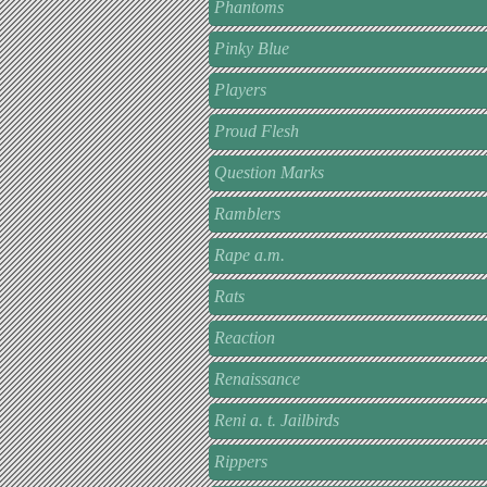
Phantoms
Pinky Blue
Players
Proud Flesh
Question Marks
Ramblers
Rape a.m.
Rats
Reaction
Renaissance
Reni a. t. Jailbirds
Rippers