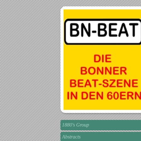
1880's Group
Abstracts