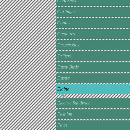
Cool Stove
Cortingas
Counts
Creatures
Desperados
Drifters
Dusty Birds
Dustys
Elaine
Electric Sandwich
Fashion
Fates