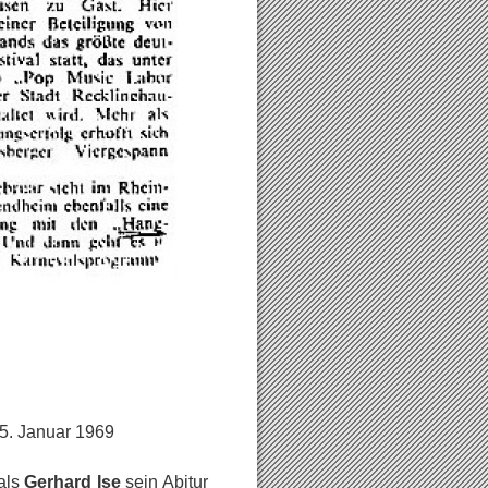
5. Januar 1969
als
Gerhard Ise
sein Abitur