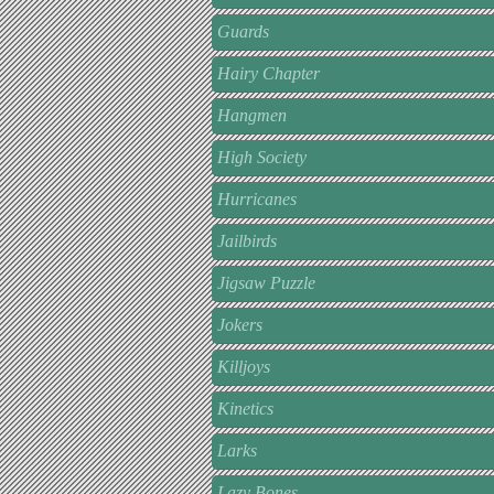
Guards
Hairy Chapter
Hangmen
High Society
Hurricanes
Jailbirds
Jigsaw Puzzle
Jokers
Killjoys
Kinetics
Larks
Lazy Bones