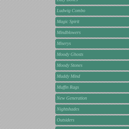
Ludwig Combo
Magic Spirit
Mindblowers
Miserys
Moody Ghosts
Moody Stones
Muddy Mind
Muffin Rags
New Generation
Nightshades
Outsiders