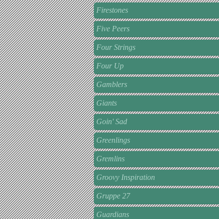
Firestones
Five Peers
Four Strings
Four Up
Gamblers
Giants
Goin' Sad
Greenlings
Gremlins
Groovy Inspiration
Gruppe 27
Guardians