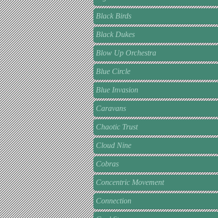
Black Birds
Black Dukes
Blow Up Orchestra
Blue Circle
Blue Invasion
Caravans
Chaotic Trust
Cloud Nine
Cobras
Concentric Movement
Connection