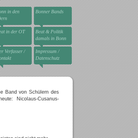
nn in den
Bonner Bands
0ern
at in der OT
Beat & Politik
damals in Bonn
r Verfasser /
Impressum /
ntakt
Datenschutz
ne Band von Schülern des
heute: Nicolaus-Cusanus-