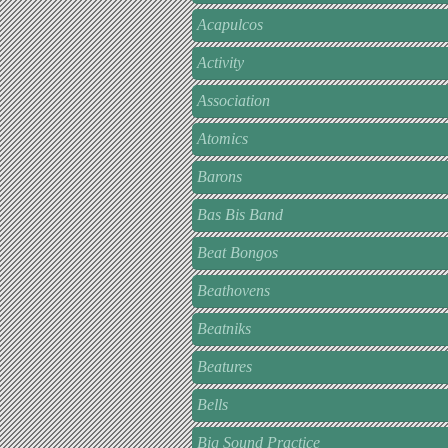
Acapulcos
Activity
Association
Atomics
Barons
Bas Bis Band
Beat Bongos
Beathovens
Beatniks
Beatures
Bells
Big Sound Practice