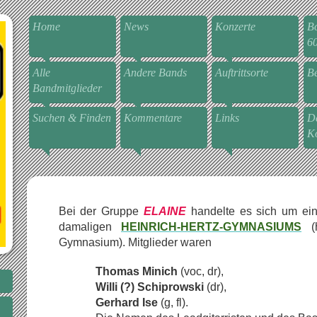
Home
News
Konzerte
Bo
6
Alle
Andere Bands
Auftrittsorte
Be
Bandmitglieder
Suchen & Finden
Kommentare
Links
De
Ko
Bei der Gruppe
ELAINE
handelte es sich um ei
damaligen
HEINRICH-HERTZ-GYMNASIUMS
(
Gymnasium). Mitglieder waren
Thomas Minich
(voc, dr),
Willi (?) Schiprowski
(dr),
Gerhard Ise
(g, fl).